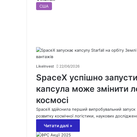
США
LikeInvest
22/06/2026
SpaceX успішно запустил
капсула може змінити л
космосі
SpaceX здійснила перший випробувальний запуск но
розвитку космічної логістики, наукових дослідже
Читати далі »