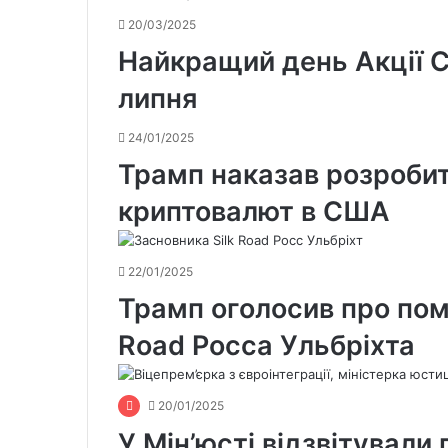
20/03/2025
Найкращий день Акції С
липня
24/01/2025
Трамп наказав розробит
криптовалют в США
22/01/2025
Трамп оголосив про пом
Road Росса Ульбріхта
20/01/2025
У Мін’юсті відзвітували