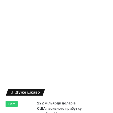
кції на €500 млн
Дуже цікаво
222 мільярди доларів
Світ
США пасивного прибутку