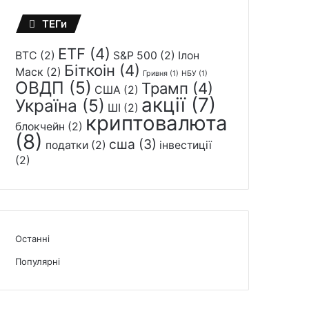
ТЕГи
ETF
(4)
BTC
(2)
S&P 500
(2)
Ілон
Біткоін
(4)
Маск
(2)
Гривня
(1)
НБУ
(1)
ОВДП
(5)
Трамп
(4)
США
(2)
акції
(7)
Україна
(5)
ШІ
(2)
криптовалюта
блокчейн
(2)
(8)
сша
(3)
податки
(2)
інвестиції
(2)
Останні
Популярні