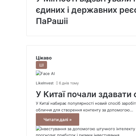
єдиних і державних реєс
ПаРашіі
Цікаво
ШІ
LikeInvest
6 днів тому
У Китаї почали здавати 
У Китаї набирає популярності новий спосіб зароб
обличчя для створення контенту за допомогою…
Читати далі »