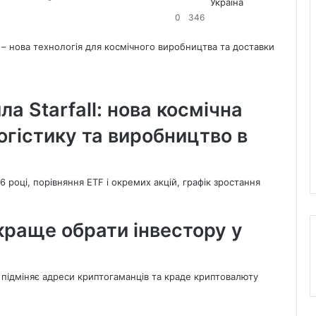
Україна
Попередня
0
346
сторінка
Наступна
сторінка
а Starfall: нова космічна
огістику та виробництво в
 краще обрати інвестору у