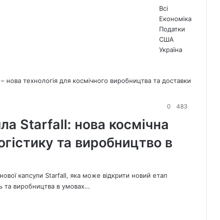
Всі
Економіка
Податки
США
Україна
Попередня
сторінка
Наступна
сторінка
0
483
а Starfall: нова космічна
огістику та виробництво в
вої капсули Starfall, яка може відкрити новий етап
нь та виробництва в умовах…