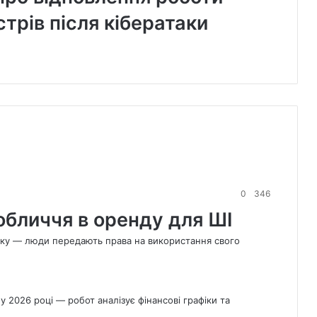
трів після кібератаки
Поперед
сторінка
Наступн
сторінка
0
346
обличчя в оренду для ШІ
ітку — люди передають права на використання свого