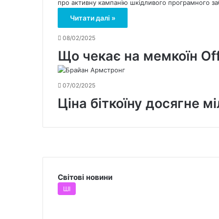
про активну кампанію шкідливого програмного заб
Читати далі »
08/02/2025
Що чекає на мемкоїн Of
07/02/2025
Ціна біткоїну досягне м
01/06/2026
6 днів тому
Wise під слідством у 
У Китаї почали здава
Платіжні системи
ШІ
Світові новини
ШІ