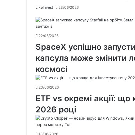
LikeInvest
23/06/2026
22/06/2026
SpaceX успішно запустил
капсула може змінити л
космосі
20/06/2026
ETF vs окремі акції: що
2026 році
18/06/2026