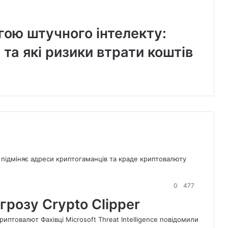
гою штучного інтелекту:
та які ризики втрати коштів
Поперед
сторінка
Наступн
сторінка
0
477
грозу Crypto Clipper
криптовалют Фахівці Microsoft Threat Intelligence повідомили