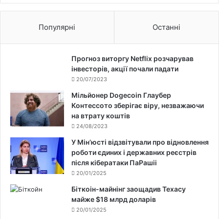
Популярні
Останні
Прогноз виторгу Netflix розчарував
інвесторів, акції почали падати
20/07/2023
Мільйонер Dogecoin Глаубер
Контессото зберігає віру, незважаючи
на втрату коштів
24/08/2023
У Мін’юсті відзвітували про відновлення
роботи єдиних і державних реєстрів
після кібератаки ПаРашіі
20/01/2025
Біткоін-майнінг заощадив Техасу
майже $18 млрд доларів
20/01/2025