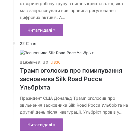
створити робочу групу з питань криптовалют, яка
має запропонувати нові правила регулювання
цифрових активів. А…
Читати далі »
22 Січня
LikeInvest
0
836
Трамп оголосив про помилування
засновника Silk Road Росса
Ульбріхта
Президент США Дональд Трамп оголосив про
звільнення засновника Silk Road Росса Ульбріхта на
другий день після інавгурації. Ульбріхт провів у…
Читати далі »