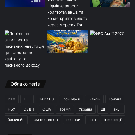
Облако тегів
BTC
ETF
S&P 500
Ілон Маск
Біткоін
Гривня
НБУ
ОВДП
США
Трамп
Україна
ШІ
акції
блокчейн
криптовалюта
податки
сша
інвестиції