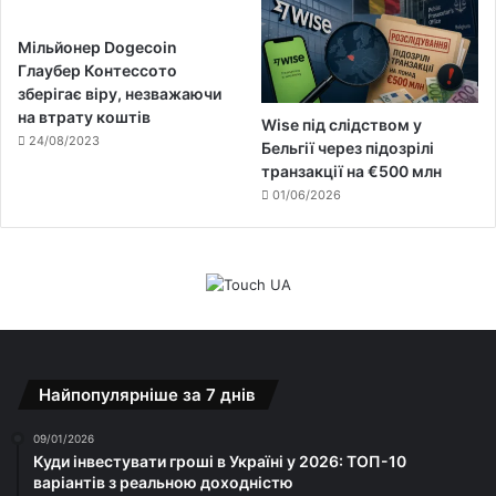
Мільйонер Dogecoin
Глаубер Контессото
зберігає віру, незважаючи
на втрату коштів
Wise під слідством у
24/08/2023
Бельгії через підозрілі
транзакції на €500 млн
01/06/2026
Найпопулярніше за 7 днів
09/01/2026
Куди інвестувати гроші в Україні у 2026: ТОП-10
варіантів з реальною доходністю